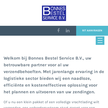
RIT AANVRAGEN
BETROUWBARE PARTNER VOOR AL UW
VERZENDBEHOEFTEN
RIT AANVRAGEN
ONLINE
RIT AANVRAGEN
Welkom bij Bonnes Bestel Service B.V., uw
betrouwbare partner voor al uw
verzendbehoeften. Met jarenlange ervaring in de
logistieke sector bieden wij een naadloze,
efficiënte en kosteneffectieve oplossing voor
het plannen en uitvoeren van uw zendingen.
Of u nu een klein pakket of een volledige vrachtlading wilt
verzenden, ons webordersysteem staat garant voor een