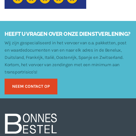
HEEFT U VRAGEN OVER ONZE DIENSTVERLENING?
Wij zijn gespecialiseerd in het vervoer van o.a. pakketten, post
en waardedocumenten van en naar elk adres in de Benelux,
Duitsland, Frankrijk, Italië, Oostenrijk, Spanje en Zwitserland.
Kortom, het vervoer van zendingen met een minimum aan
transportrisico's!
NEEM CONTACT OP