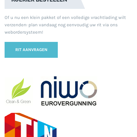
Of u nu een klein pakket of een volledige vrachtlading wilt
verzenden: plan vandaag nog eenvoudig uw rit via ons
webordersysteem!
RIT AANVRAGEN